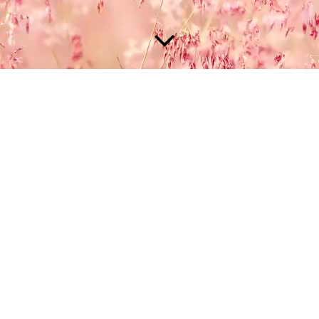
Datenschutzerklärung
Datenschutz
Die Nutzung meiner Webseite ist in der Regel ohne Angabe
personenbezogener Daten möglich. Soweit auf meinen Seiten
personenbezogene Daten (beispielsweise Name, Anschrift oder
eMail-Adressen) erhoben werden, erfolgt dies, soweit möglich,
stets auf freiwilliger Basis. Diese Daten werden ohne Ihre
ausdrückliche Zustimmung nicht an Dritte weitergegeben.
Ich weise darauf hin, dass die Datenübertragung im Internet
(z.B. bei der Kommunikation per E-Mail) Sicherheitslücken
aufweisen kann. Ein lückenloser Schutz der Daten vor dem
Zugriff durch Dritte ist nicht möglich.
Der Nutzung von im Rahmen der Impressumspflicht
veröffentlichten Kontaktdaten durch Dritte zur Übersendung